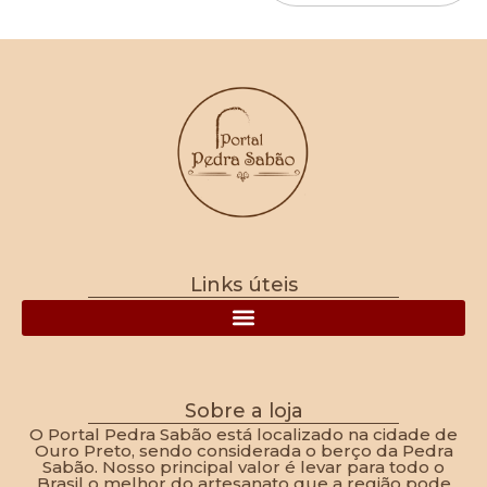
Links úteis
Política de Frete, Devolução, Troca e Reembolso
Sobre a loja
O Portal Pedra Sabão está localizado na cidade de
Ouro Preto, sendo considerada o berço da Pedra
Sabão. Nosso principal valor é levar para todo o
Brasil o melhor do artesanato que a região pode