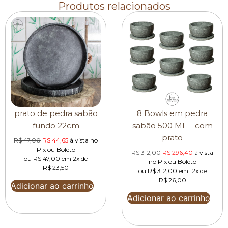
Produtos relacionados
prato de pedra sabão
8 Bowls em pedra
fundo 22cm
sabão 500 ML – com
prato
R$
47,00
R$
44,65
à vista no
Pix ou Boleto
R$
312,00
R$
296,40
à vista
ou
R$
47,00
em 2x de
no Pix ou Boleto
R$
23,50
ou
R$
312,00
em 12x de
R$
26,00
Adicionar ao carrinho
Adicionar ao carrinho