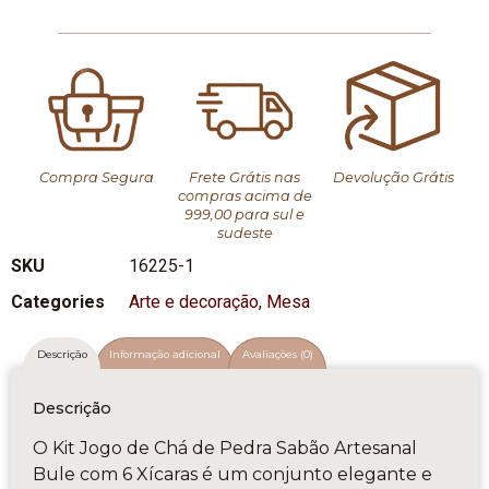
Compra Segura
Frete Grátis nas
Devolução Grátis
compras acima de
999,00 para sul e
sudeste
SKU
16225-1
Categories
Arte e decoração
,
Mesa
Descrição
Informação adicional
Avaliações (0)
Descrição
O Kit Jogo de Chá de Pedra Sabão Artesanal
Bule com 6 Xícaras é um conjunto elegante e