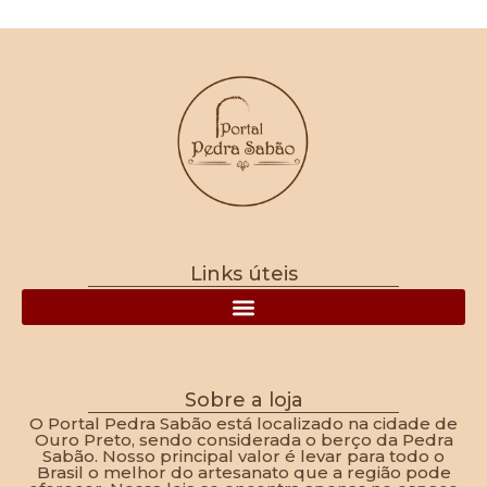
Links úteis
Política de Frete, Devolução, Troca e Reembolso
Sobre a loja
O Portal Pedra Sabão está localizado na cidade de
Ouro Preto, sendo considerada o berço da Pedra
Sabão. Nosso principal valor é levar para todo o
Brasil o melhor do artesanato que a região pode