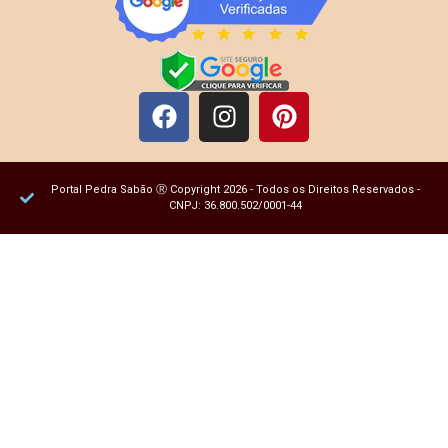
Portal Pedra Sabão Ⓡ Copyright 2026 - Todos os Direitos Reservados -
CNPJ: 36.800.502/0001-44