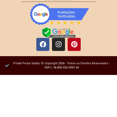
Portal Pedra Sabão Ⓡ Copyright 2026 - Todos os Direitos Reservados -
CNPJ: 36.800.502/0001-44