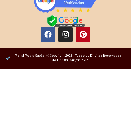
Portal Pedra Sabão Ⓡ Copyright 2026 - Todos os Direitos Reservados -
CNPJ: 36.800.502/0001-44